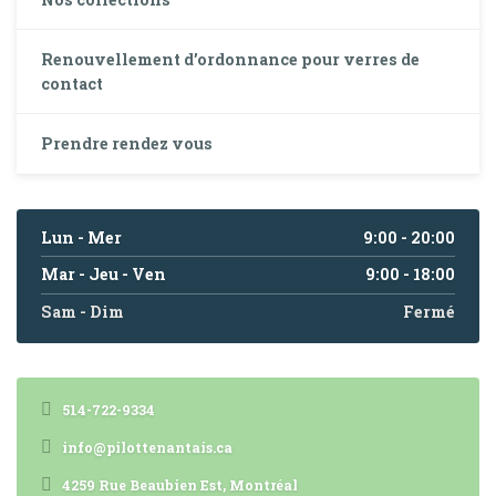
Renouvellement d’ordonnance pour verres de
contact
Prendre rendez vous
Lun - Mer
9:00 - 20:00
Mar - Jeu - Ven
9:00 - 18:00
Sam - Dim
Fermé
514-722-9334
info@pilottenantais.ca
4259 Rue Beaubien Est, Montréal